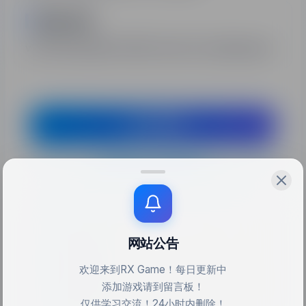
版本介绍
v20250902|容量63.9GB|官方简体中文|支持键盘.鼠标
立即下载
遇到问题？前往帮助中心
文件大小
63.9GB
网站公告
游戏版本
未知
欢迎来到RX Game！每日更新中
授权方式
免费分享
添加游戏请到留言板！
仅供学习交流！24小时内删除！