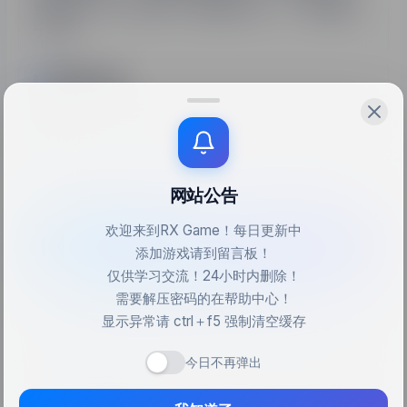
那座岛屿：鸟鸣、椰树、沙滩边的日落，让一切慢慢归
于平静。
版本介绍
Build.22737482|容量5.55GB|官方简体中文|支持键盘.鼠
标.手柄
网站公告
欢迎来到RX Game！每日更新中
立即下载
添加游戏请到留言板！
仅供学习交流！24小时内删除！
需要解压密码的在帮助中心！
遇到问题？前往帮助中心
显示异常请 ctrl＋f5 强制清空缓存
文件大小
5.55GB
今日不再弹出