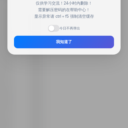
复制或者移动到刚刚的key文件夹
网站公告
文件
欢迎来到RX Game！每日更新中
yuzu并打开
添加游戏请到留言板！
仅供学习交流！24小时内删除！
需要解压密码的在帮助中心！
显示异常请 ctrl＋f5 强制清空缓存
今日不再弹出
我知道了