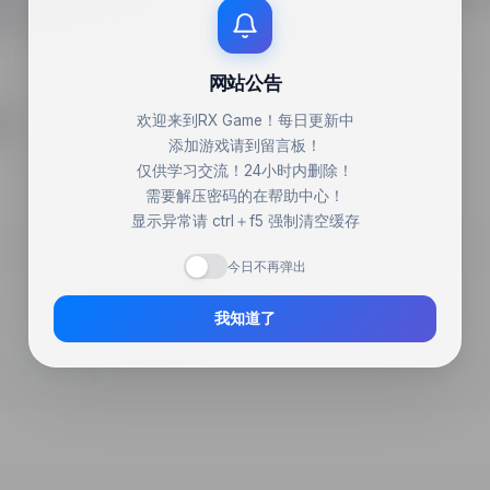
由塑形刀刃，搭配模块化剑柄，打造完美契合顾客需求的武器
的避难所……还是说，这只是传言？
网站公告
欢迎来到RX Game！每日更新中
持键盘.鼠标
添加游戏请到留言板！
仅供学习交流！24小时内删除！
需要解压密码的在帮助中心！
显示异常请 ctrl＋f5 强制清空缓存
今日不再弹出
下一篇
er
异星工厂/Factorio
我知道了