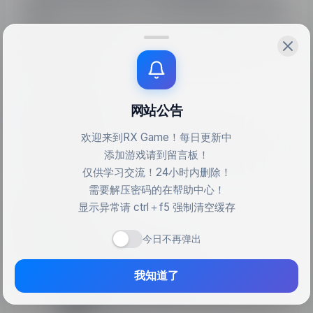
重启电脑【开机时点F7 或 手动选择禁用驱动程序强制签
名】
重启电脑后继续打开Denuvo.exe点击 启动游戏 → 开始
玩耍
↓ 站长亲测截图 ↓
网站公告
版本介绍
欢迎来到RX Game！每日更新中
v1.83(Build.10714413)|容量25.2GB|官方简体中文|支持
添加游戏请到留言板！
键盘.鼠标.手柄
仅供学习交流！24小时内删除！
需要解压密码的在帮助中心！
显示异常请 ctrl＋f5 强制清空缓存
配置需求
今日不再弹出
最低配置
需要 64 位处理器和操作系统
我知道了
操作系统 *:
Windows 8.1
处理器:
Intel Core i5-2400 | AMD Phenom ll X6