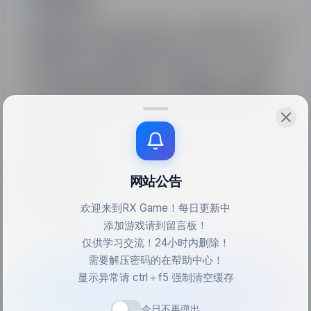
游戏介绍
充满欢笑的王道日常 ADV 视觉小说《恋因天赐!!》4K 超
高清重置版现已正式登陆 Steam！本作是一部将「二次
元经典套路」玩到极致的青春恋爱物语，讲述了主角樱
井空良意外获得奇妙体质后，让各种离谱的「王道展
开」在现实中疯狂上演的故事。在接踵而至的突发状况
中，他与伙伴们就此展开了一段反转不断、啼笑皆非的
恋爱喜剧。
版本介绍
网站公告
Build.23930554|容量2.62GB|官方简体中文|支持键盘.
欢迎来到RX Game！每日更新中
鼠标.手柄
添加游戏请到留言板！
仅供学习交流！24小时内删除！
需要解压密码的在帮助中心！
显示异常请 ctrl＋f5 强制清空缓存
立即下载
今日不再弹出