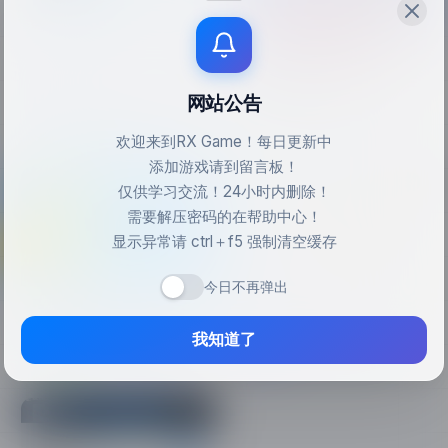
实用工具
2026-02-24
实用工具
2026-02-23
网站公告
Game Cheats Manager 全球修改器下载管理
壁纸引擎/Wallpaper Engine
124MB
v2.1.4
964MB
v2.6.14
欢迎来到RX Game！每日更新中
添加游戏请到留言板！
503
293
仅供学习交流！24小时内删除！
需要解压密码的在帮助中心！
显示异常请 ctrl＋f5 强制清空缓存
今日不再弹出
实用工具
2026-02-23
实用工具
2026-02-23
游戏无损缩放/小黄鸭补帧/Lossless Scaling
微软常用运行库合集(Visual C++)2025.11.24
我知道了
173MB
Build.19219484
5.1
385