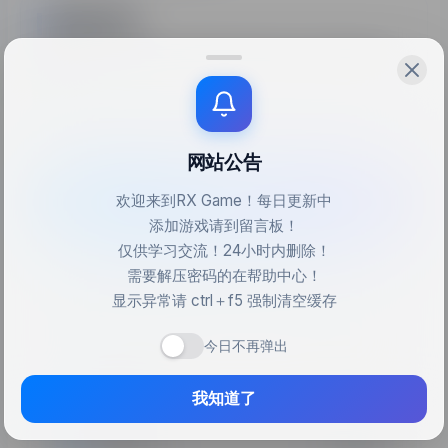
版本介绍
Build.1023275|容量14.3GB|官方繁体中文|支持键盘.鼠
标.手柄
网站公告
立即下载
欢迎来到RX Game！每日更新中
添加游戏请到留言板！
仅供学习交流！24小时内删除！
遇到问题？前往帮助中心
需要解压密码的在帮助中心！
显示异常请 ctrl＋f5 强制清空缓存
文件大小
14.3GB
今日不再弹出
游戏版本
Build.1023275
我知道了
授权方式
免费分享